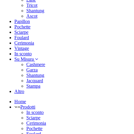
Tricot
Shantung
Ascot
Papillon
Pochette
Sciarpe
Foulard
Cerimonia
Vintage
In sconto
Su Misura
Cashmere
Garza
Shantung
Jacquard
Stampa
Altro
Home
Prodotti
In sconto
Sciarpe
Cerimonia
Pochette
Foulard