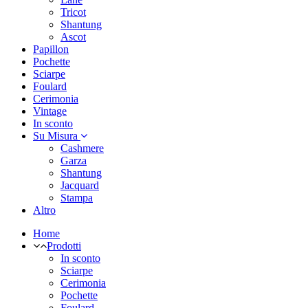
Tricot
Shantung
Ascot
Papillon
Pochette
Sciarpe
Foulard
Cerimonia
Vintage
In sconto
Su Misura
Cashmere
Garza
Shantung
Jacquard
Stampa
Altro
Home
Prodotti
In sconto
Sciarpe
Cerimonia
Pochette
Foulard