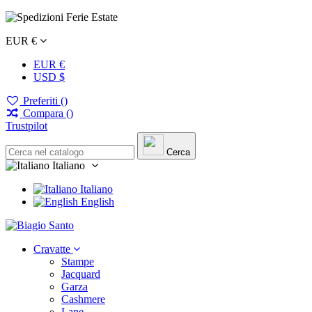
EUR €
EUR €
USD $
Preferiti (
)
Compara (
)
Trustpilot
Cerca
Italiano
Italiano
English
Cravatte
Stampe
Jacquard
Garza
Cashmere
Lane