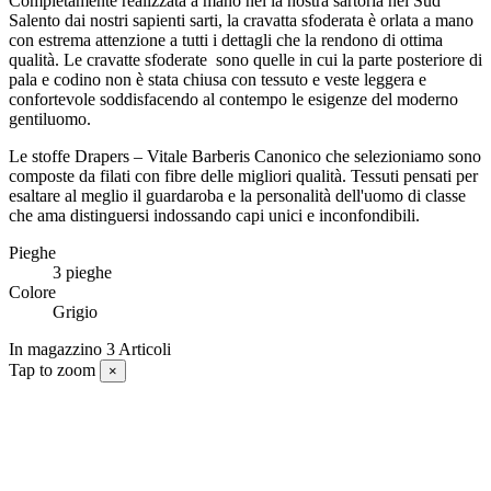
Completamente realizzata a mano nel la nostra sartoria nel Sud
Salento dai nostri sapienti sarti, la cravatta sfoderata è orlata a mano
con estrema attenzione a tutti i dettagli che la rendono di ottima
qualità. Le cravatte sfoderate
sono quelle in cui la parte posteriore di
pala e codino non è stata chiusa con tessuto e veste leggera e
confortevole soddisfacendo al contempo le esigenze del moderno
gentiluomo.
Le stoffe Drapers – Vitale Barberis Canonico che selezioniamo sono
composte da filati con fibre delle migliori qualità. Tessuti pensati per
esaltare al meglio il guardaroba e la personalità dell'uomo di classe
che ama distinguersi indossando capi unici e inconfondibili.
Pieghe
3 pieghe
Colore
Grigio
In magazzino
3 Articoli
Tap to zoom
×