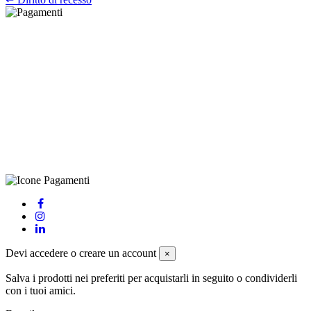
©Biagio Santo 2021
CRAVATTIFICIO ALBA S.R.L., Via Umbria, 3 - 73033 Corsano
(LE), Camera di Commercio di Lecce, P.IVA: 03873700755, REA:
LE – 251986, Capitale Sociale Versato: € 100.000,00 - Telefono:
+39 0833 790231, Email: info@biagiosanto.it
Privacy Policy
-
Cookie Policy
-
Termini di Vendita
-
Aggiorna le
preferenze sui cookie
powered by
Envision
Devi accedere o creare un account
×
Salva i prodotti nei preferiti per acquistarli in seguito o condividerli
con i tuoi amici.