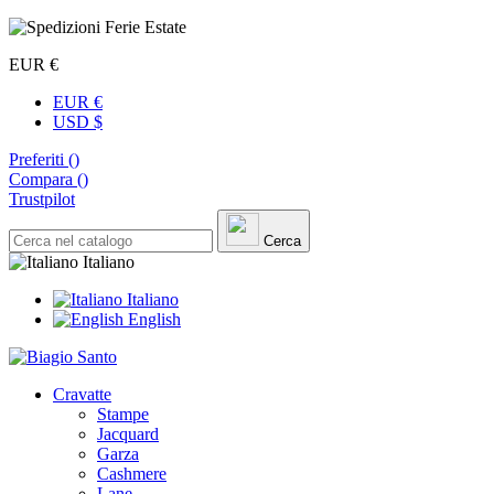
EUR €
EUR €
USD $
Preferiti (
)
Compara (
)
Trustpilot
Cerca
Italiano
Italiano
English
Cravatte
Stampe
Jacquard
Garza
Cashmere
Lane