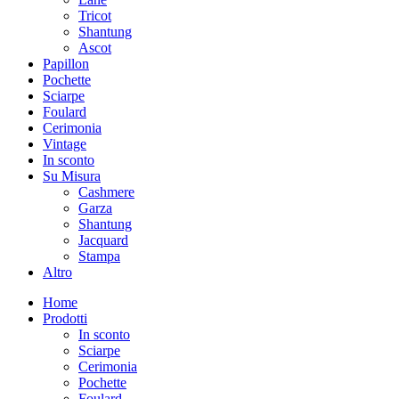
Tricot
Shantung
Ascot
Papillon
Pochette
Sciarpe
Foulard
Cerimonia
Vintage
In sconto
Su Misura
Cashmere
Garza
Shantung
Jacquard
Stampa
Altro
Home
Prodotti
In sconto
Sciarpe
Cerimonia
Pochette
Foulard