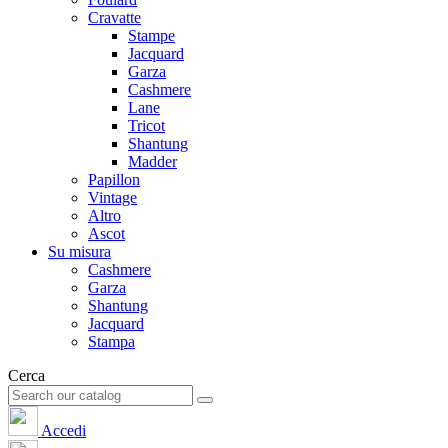
Cravatte
Stampe
Jacquard
Garza
Cashmere
Lane
Tricot
Shantung
Madder
Papillon
Vintage
Altro
Ascot
Su misura
Cashmere
Garza
Shantung
Jacquard
Stampa
Cerca
Accedi