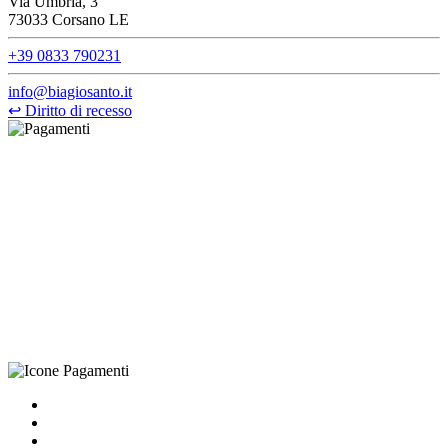
Via Umbria, 3
73033 Corsano LE
+39 0833 790231
info@biagiosanto.it
↩
Diritto di recesso
©Biagio Santo 2021
CRAVATTIFICIO ALBA S.R.L., Via Umbria, 3 - 73033 Corsano
(LE), Camera di Commercio di Lecce, P.IVA: 03873700755, REA:
LE – 251986, Capitale Sociale Versato: € 100.000,00 - Telefono:
+39 0833 790231, Email: info@biagiosanto.it
Privacy Policy
-
Cookie Policy
-
Termini di Vendita
-
Aggiorna le
preferenze sui cookie
powered by
Envision