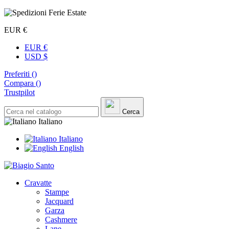
EUR €
EUR €
USD $
Preferiti (
)
Compara (
)
Trustpilot
Cerca
Italiano
Italiano
English
Cravatte
Stampe
Jacquard
Garza
Cashmere
Lane