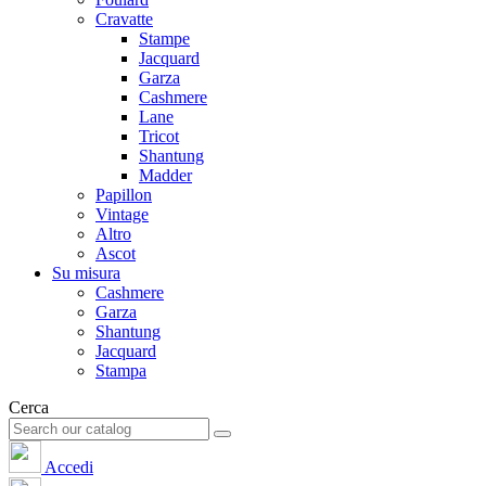
Cravatte
Stampe
Jacquard
Garza
Cashmere
Lane
Tricot
Shantung
Madder
Papillon
Vintage
Altro
Ascot
Su misura
Cashmere
Garza
Shantung
Jacquard
Stampa
Cerca
Accedi