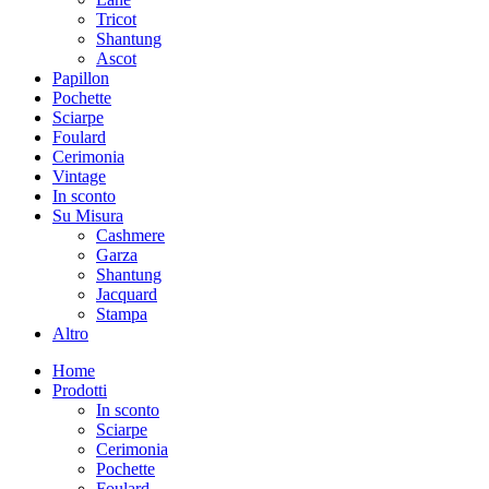
Tricot
Shantung
Ascot
Papillon
Pochette
Sciarpe
Foulard
Cerimonia
Vintage
In sconto
Su Misura
Cashmere
Garza
Shantung
Jacquard
Stampa
Altro
Home
Prodotti
In sconto
Sciarpe
Cerimonia
Pochette
Foulard