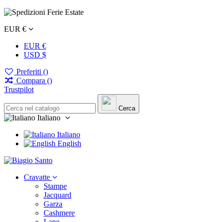
EUR €
EUR €
USD $
Preferiti (
)
Compara (
)
Trustpilot
Cerca
Italiano
Italiano
English
Cravatte
Stampe
Jacquard
Garza
Cashmere
Lane