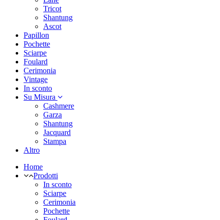
Tricot
Shantung
Ascot
Papillon
Pochette
Sciarpe
Foulard
Cerimonia
Vintage
In sconto
Su Misura
Cashmere
Garza
Shantung
Jacquard
Stampa
Altro
Home
Prodotti
In sconto
Sciarpe
Cerimonia
Pochette
Foulard