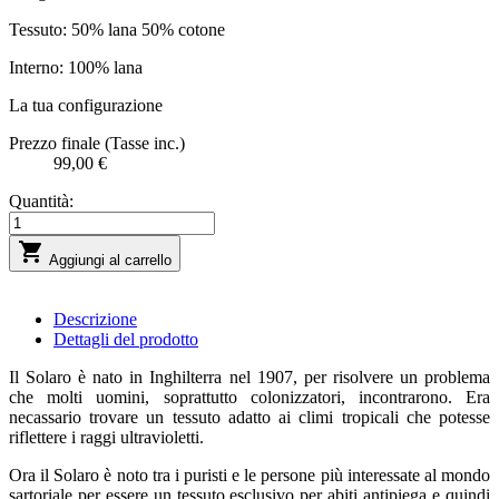
Tessuto: 50% lana 50% cotone
Interno: 100% lana
La tua configurazione
Prezzo finale (Tasse inc.)
99,00 €
Quantità:

Aggiungi al carrello
Descrizione
Dettagli del prodotto
Il Solaro è nato in Inghilterra nel 1907, per risolvere un problema
che molti uomini, soprattutto colonizzatori, incontrarono. Era
necassario trovare un tessuto adatto ai climi tropicali che potesse
riflettere i raggi ultravioletti.
Ora il Solaro è noto tra i puristi e le persone più interessate al mondo
sartoriale per essere un tessuto esclusivo per abiti antipiega e quindi