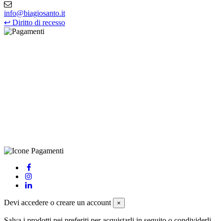
info@biagiosanto.it
↩
Diritto di recesso
©Biagio Santo 2021
CRAVATTIFICIO ALBA S.R.L., Via Umbria, 3 - 73033 Corsano
(LE), Camera di Commercio di Lecce, P.IVA: 03873700755, REA:
LE – 251986, Capitale Sociale Versato: € 100.000,00 - Telefono:
+39 0833 790231, Email: info@biagiosanto.it
Privacy Policy
-
Cookie Policy
-
Termini di Vendita
-
Aggiorna le
preferenze sui cookie
powered by
Envision
Devi accedere o creare un account
×
Salva i prodotti nei preferiti per acquistarli in seguito o condividerli