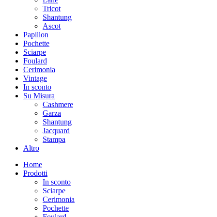
Tricot
Shantung
Ascot
Papillon
Pochette
Sciarpe
Foulard
Cerimonia
Vintage
In sconto
Su Misura
Cashmere
Garza
Shantung
Jacquard
Stampa
Altro
Home
Prodotti
In sconto
Sciarpe
Cerimonia
Pochette
Foulard