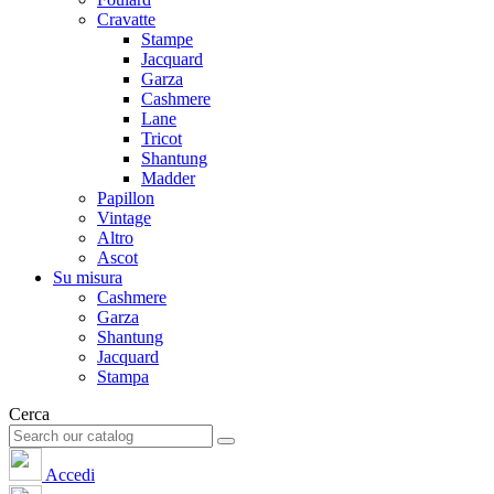
Cravatte
Stampe
Jacquard
Garza
Cashmere
Lane
Tricot
Shantung
Madder
Papillon
Vintage
Altro
Ascot
Su misura
Cashmere
Garza
Shantung
Jacquard
Stampa
Cerca
Accedi