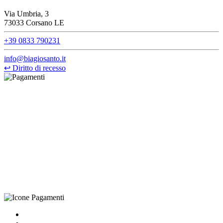
Via Umbria, 3
73033 Corsano LE
+39 0833 790231
info@biagiosanto.it
↩
Diritto di recesso
©Biagio Santo 2021
CRAVATTIFICIO ALBA S.R.L., Via Umbria, 3 - 73033 Corsano
(LE), Camera di Commercio di Lecce, P.IVA: 03873700755, REA:
LE – 251986, Capitale Sociale Versato: € 100.000,00 - Telefono:
+39 0833 790231, Email: info@biagiosanto.it
Privacy Policy
-
Cookie Policy
-
Termini di Vendita
-
Aggiorna le
preferenze sui cookie
powered by
Envision