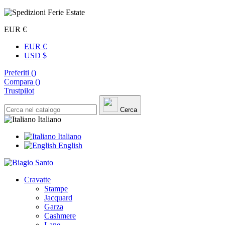
EUR €
EUR €
USD $
Preferiti (
)
Compara (
)
Trustpilot
Cerca
Italiano
Italiano
English
Cravatte
Stampe
Jacquard
Garza
Cashmere
Lane