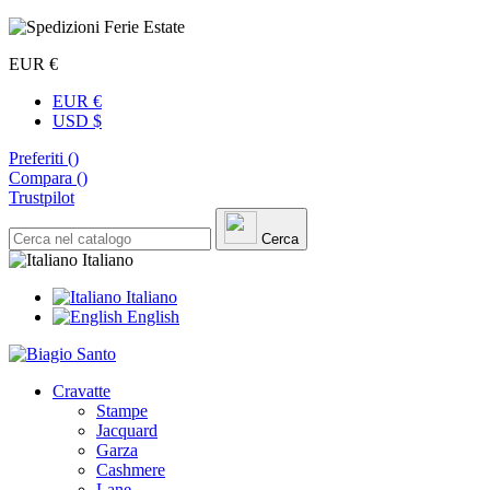
EUR €
EUR €
USD $
Preferiti (
)
Compara (
)
Trustpilot
Cerca
Italiano
Italiano
English
Cravatte
Stampe
Jacquard
Garza
Cashmere
Lane