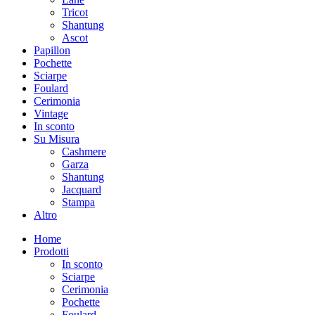
Tricot
Shantung
Ascot
Papillon
Pochette
Sciarpe
Foulard
Cerimonia
Vintage
In sconto
Su Misura
Cashmere
Garza
Shantung
Jacquard
Stampa
Altro
Home
Prodotti
In sconto
Sciarpe
Cerimonia
Pochette
Foulard