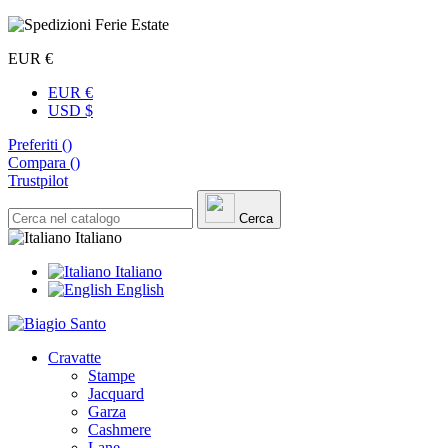
EUR €
EUR €
USD $
Preferiti (
)
Compara (
)
Trustpilot
Cerca
Italiano
Italiano
English
Cravatte
Stampe
Jacquard
Garza
Cashmere
Lane