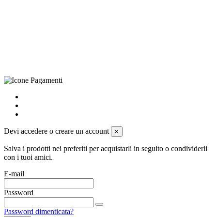
(LE), Camera di Commercio di Lecce, P.IVA: 03873700755, REA:
LE – 251986, Capitale Sociale Versato: € 100.000,00 - Telefono:
+39 0833 790231, Email: info@biagiosanto.it
Privacy Policy
-
Cookie Policy
-
Termini di Vendita
-
Aggiorna le
preferenze sui cookie
powered by
Envision
Devi accedere o creare un account
×
Salva i prodotti nei preferiti per acquistarli in seguito o condividerli
con i tuoi amici.
E-mail
Password
Password dimenticata?