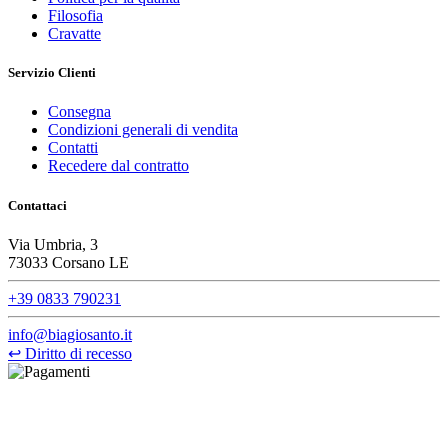
Filosofia
Cravatte
Servizio Clienti
Consegna
Condizioni generali di vendita
Contatti
Recedere dal contratto
Contattaci
Via Umbria, 3
73033 Corsano LE
+39 0833 790231
info@biagiosanto.it
↩
Diritto di recesso
©Biagio Santo 2021
CRAVATTIFICIO ALBA S.R.L., Via Umbria, 3 - 73033 Corsano