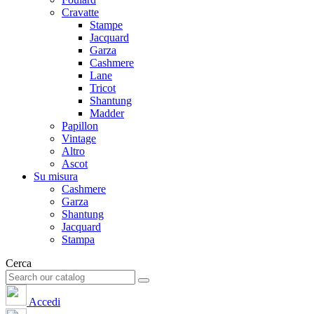
Cravatte
Stampe
Jacquard
Garza
Cashmere
Lane
Tricot
Shantung
Madder
Papillon
Vintage
Altro
Ascot
Su misura
Cashmere
Garza
Shantung
Jacquard
Stampa
Cerca
Accedi