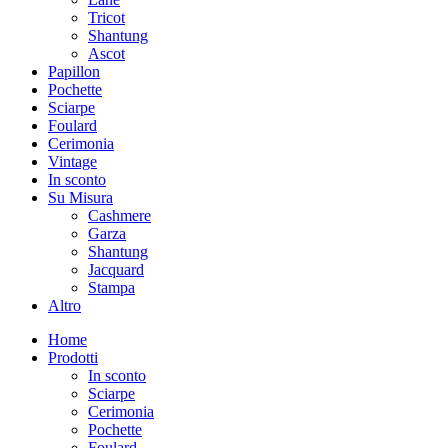
Tricot
Shantung
Ascot
Papillon
Pochette
Sciarpe
Foulard
Cerimonia
Vintage
In sconto
Su Misura
Cashmere
Garza
Shantung
Jacquard
Stampa
Altro
Home
Prodotti
In sconto
Sciarpe
Cerimonia
Pochette
Foulard