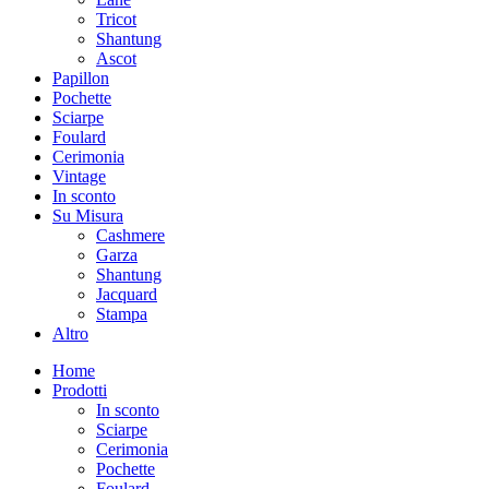
Tricot
Shantung
Ascot
Papillon
Pochette
Sciarpe
Foulard
Cerimonia
Vintage
In sconto
Su Misura
Cashmere
Garza
Shantung
Jacquard
Stampa
Altro
Home
Prodotti
In sconto
Sciarpe
Cerimonia
Pochette
Foulard