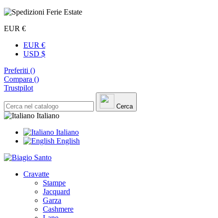
EUR €
EUR €
USD $
Preferiti (
)
Compara (
)
Trustpilot
Cerca
Italiano
Italiano
English
Cravatte
Stampe
Jacquard
Garza
Cashmere
Lane