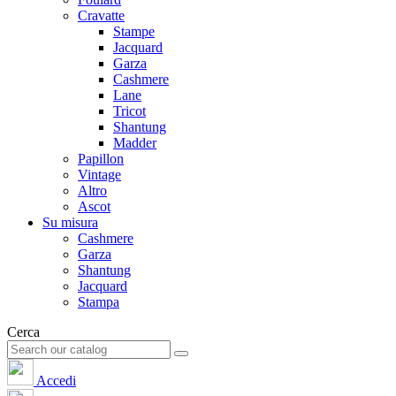
Cravatte
Stampe
Jacquard
Garza
Cashmere
Lane
Tricot
Shantung
Madder
Papillon
Vintage
Altro
Ascot
Su misura
Cashmere
Garza
Shantung
Jacquard
Stampa
Cerca
Accedi