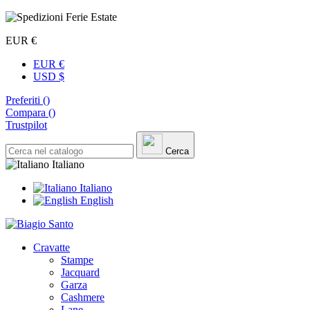
EUR €
EUR €
USD $
Preferiti (
)
Compara (
)
Trustpilot
Cerca
Italiano
Italiano
English
Cravatte
Stampe
Jacquard
Garza
Cashmere
Lane