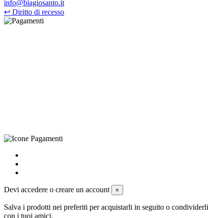
info@biagiosanto.it
↩
Diritto di recesso
©Biagio Santo 2021
CRAVATTIFICIO ALBA S.R.L., Via Umbria, 3 - 73033 Corsano
(LE), Camera di Commercio di Lecce, P.IVA: 03873700755, REA:
LE – 251986, Capitale Sociale Versato: € 100.000,00 - Telefono:
+39 0833 790231, Email: info@biagiosanto.it
Privacy Policy
-
Cookie Policy
-
Termini di Vendita
-
Aggiorna le
preferenze sui cookie
powered by
Envision
Devi accedere o creare un account
×
Salva i prodotti nei preferiti per acquistarli in seguito o condividerli
con i tuoi amici.