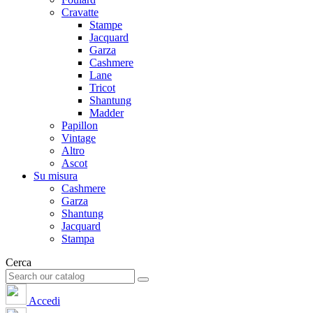
Cravatte
Stampe
Jacquard
Garza
Cashmere
Lane
Tricot
Shantung
Madder
Papillon
Vintage
Altro
Ascot
Su misura
Cashmere
Garza
Shantung
Jacquard
Stampa
Cerca
Accedi