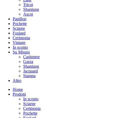
Tricot
Shantung
Ascot
Papillon
Pochette
Sciarpe
Foulard
Cerimonia
Vintage
In sconto
Su Misura
Cashmere
Garza
Shantung
Jacquard
Stampa
Altro
Home
Prodotti
In sconto
Sciarpe
Cerimonia
Pochette
Foulard