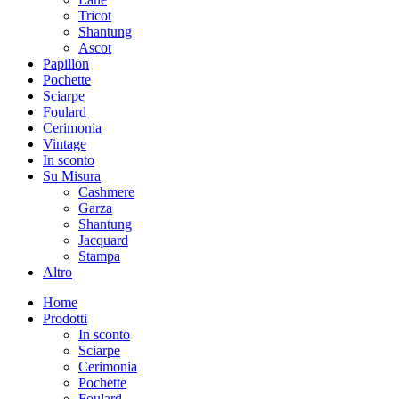
Tricot
Shantung
Ascot
Papillon
Pochette
Sciarpe
Foulard
Cerimonia
Vintage
In sconto
Su Misura
Cashmere
Garza
Shantung
Jacquard
Stampa
Altro
Home
Prodotti
In sconto
Sciarpe
Cerimonia
Pochette
Foulard