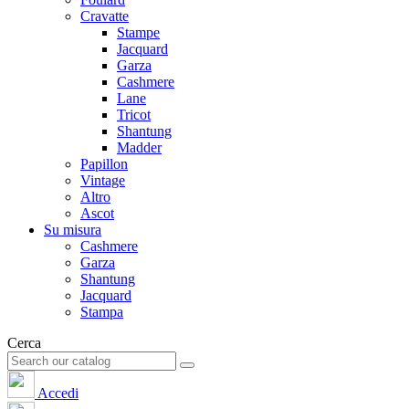
Cravatte
Stampe
Jacquard
Garza
Cashmere
Lane
Tricot
Shantung
Madder
Papillon
Vintage
Altro
Ascot
Su misura
Cashmere
Garza
Shantung
Jacquard
Stampa
Cerca
Accedi