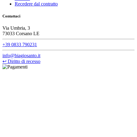
Recedere dal contratto
Contattaci
Via Umbria, 3
73033 Corsano LE
+39 0833 790231
info@biagiosanto.it
↩
Diritto di recesso
©Biagio Santo 2021
CRAVATTIFICIO ALBA S.R.L., Via Umbria, 3 - 73033 Corsano
(LE), Camera di Commercio di Lecce, P.IVA: 03873700755, REA:
LE – 251986, Capitale Sociale Versato: € 100.000,00 - Telefono:
+39 0833 790231, Email: info@biagiosanto.it
Privacy Policy
-
Cookie Policy
-
Termini di Vendita
-
Aggiorna le
preferenze sui cookie
powered by
Envision