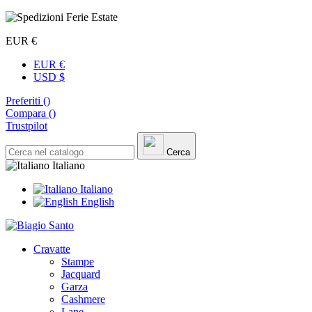
EUR €
EUR €
USD $
Preferiti (
)
Compara (
)
Trustpilot
Cerca
Italiano
Italiano
English
Cravatte
Stampe
Jacquard
Garza
Cashmere
Lane