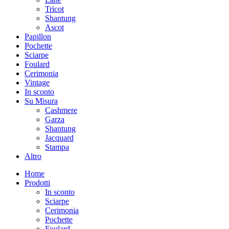
Tricot
Shantung
Ascot
Papillon
Pochette
Sciarpe
Foulard
Cerimonia
Vintage
In sconto
Su Misura
Cashmere
Garza
Shantung
Jacquard
Stampa
Altro
Home
Prodotti
In sconto
Sciarpe
Cerimonia
Pochette
Foulard