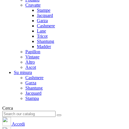
Cravatte
Stampe
Jacquard
Garza
Cashmere
Lane
Tricot
Shantung
Madder
Papillon
Vintage
Altro
Ascot
Su misura
Cashmere
Garza
Shantung
Jacquard
Stampa
Cerca
Accedi