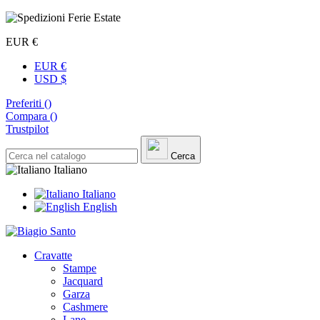
EUR €
EUR €
USD $
Preferiti (
)
Compara (
)
Trustpilot
Cerca
Italiano
Italiano
English
Cravatte
Stampe
Jacquard
Garza
Cashmere
Lane