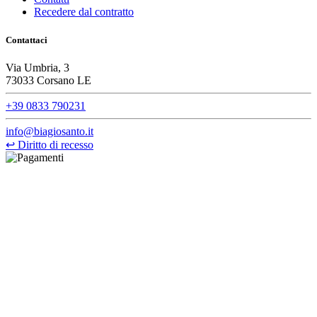
Recedere dal contratto
Contattaci
Via Umbria, 3
73033 Corsano LE
+39 0833 790231
info@biagiosanto.it
↩
Diritto di recesso
©Biagio Santo 2021
CRAVATTIFICIO ALBA S.R.L., Via Umbria, 3 - 73033 Corsano
(LE), Camera di Commercio di Lecce, P.IVA: 03873700755, REA:
LE – 251986, Capitale Sociale Versato: € 100.000,00 - Telefono:
+39 0833 790231, Email: info@biagiosanto.it
Privacy Policy
-
Cookie Policy
-
Termini di Vendita
-
Aggiorna le
preferenze sui cookie
powered by
Envision