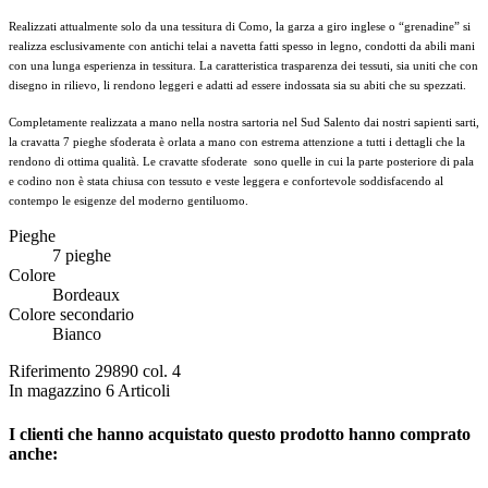
Realizzati attualmente solo da una tessitura di Como, la garza a giro inglese o “grenadine” si
realizza esclusivamente con antichi telai a navetta fatti spesso in legno, condotti da abili mani
con una lunga esperienza in tessitura. La caratteristica trasparenza dei tessuti, sia uniti che con
disegno in rilievo, li rendono leggeri e adatti ad essere indossata sia su abiti che su spezzati.
Completamente realizzata a mano nella nostra sartoria nel Sud Salento dai nostri sapienti sarti,
la cravatta 7 pieghe sfoderata è orlata a mano con estrema attenzione a tutti i dettagli che la
rendono di ottima qualità. Le cravatte sfoderate sono quelle in cui la parte posteriore di pala
e codino non è stata chiusa con tessuto e veste leggera e confortevole soddisfacendo al
contempo le esigenze del moderno gentiluomo.
Pieghe
7 pieghe
Colore
Bordeaux
Colore secondario
Bianco
Riferimento
29890 col. 4
In magazzino
6 Articoli
I clienti che hanno acquistato questo prodotto hanno comprato
anche: