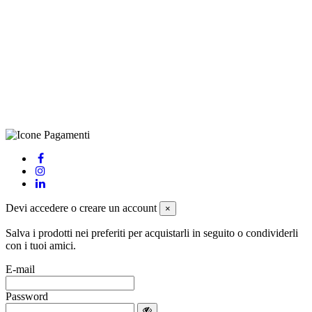
CRAVATTIFICIO ALBA S.R.L., Via Umbria, 3 - 73033 Corsano
(LE), Camera di Commercio di Lecce, P.IVA: 03873700755, REA:
LE – 251986, Capitale Sociale Versato: € 100.000,00 - Telefono:
+39 0833 790231, Email: info@biagiosanto.it
Privacy Policy
-
Cookie Policy
-
Termini di Vendita
-
Aggiorna le
preferenze sui cookie
powered by
Envision
Devi accedere o creare un account
×
Salva i prodotti nei preferiti per acquistarli in seguito o condividerli
con i tuoi amici.
E-mail
Password