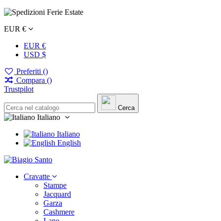
EUR €
EUR €
USD $
Preferiti (
)
Compara (
)
Trustpilot
Cerca
Italiano
Italiano
English
Cravatte
Stampe
Jacquard
Garza
Cashmere
Lane