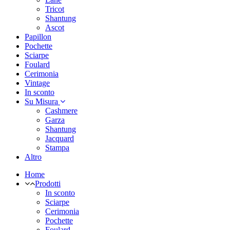
Tricot
Shantung
Ascot
Papillon
Pochette
Sciarpe
Foulard
Cerimonia
Vintage
In sconto
Su Misura
Cashmere
Garza
Shantung
Jacquard
Stampa
Altro
Home
Prodotti
In sconto
Sciarpe
Cerimonia
Pochette
Foulard