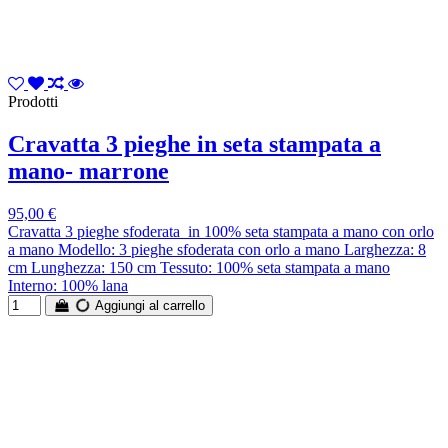
Prodotti
Cravatta 3 pieghe in seta stampata a
mano- marrone
95,00 €
Cravatta 3 pieghe sfoderata in 100% seta stampata a mano con orlo
a mano Modello: 3 pieghe sfoderata con orlo a mano Larghezza: 8
cm Lunghezza: 150 cm Tessuto: 100% seta stampata a mano
Interno: 100% lana
Aggiungi al carrello