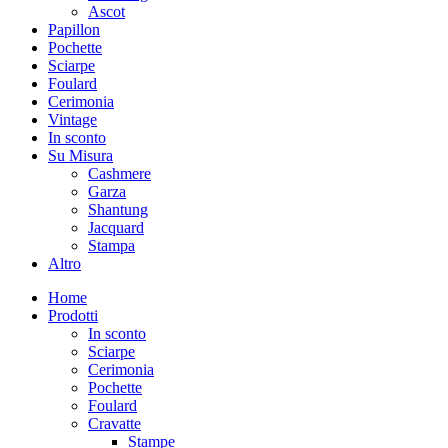
Ascot
Papillon
Pochette
Sciarpe
Foulard
Cerimonia
Vintage
In sconto
Su Misura
Cashmere
Garza
Shantung
Jacquard
Stampa
Altro
Home
Prodotti
In sconto
Sciarpe
Cerimonia
Pochette
Foulard
Cravatte
Stampe