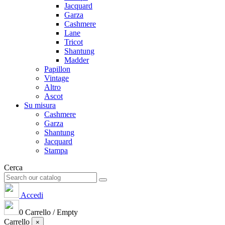
Jacquard
Garza
Cashmere
Lane
Tricot
Shantung
Madder
Papillon
Vintage
Altro
Ascot
Su misura
Cashmere
Garza
Shantung
Jacquard
Stampa
Cerca
Accedi
0
Carrello
/
Empty
Carrello
×