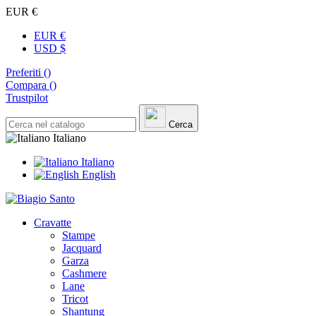
EUR €
EUR €
USD $
Preferiti (
)
Compara (
)
Trustpilot
Cerca
Italiano
Italiano
English
Cravatte
Stampe
Jacquard
Garza
Cashmere
Lane
Tricot
Shantung