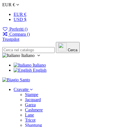
EUR €
EUR €
USD $
Preferiti (
)
Compara (
)
Trustpilot
Cerca
Italiano
Italiano
English
Cravatte
Stampe
Jacquard
Garza
Cashmere
Lane
Tricot
Shantung