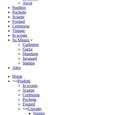
Ascot
Papillon
Pochette
Sciarpe
Foulard
Cerimonia
Vintage
In sconto
Su Misura
Cashmere
Garza
Shantung
Jacquard
Stampa
Altro
Home
Prodotti
In sconto
Sciarpe
Cerimonia
Pochette
Foulard
Cravatte
Stampe