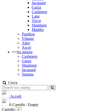
Jacquard
Garza
Cashmere
Lane
Tricot
Shantung
Madder
Papillon
Vintage
Altro
Ascot
Su misura
Cashmere
Garza
Shantung
Jacquard
Stampa
Cerca
Accedi
0
Carrello
/
Empty
Carrello
×