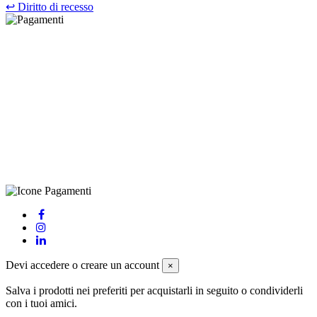
↩
Diritto di recesso
©Biagio Santo 2021
CRAVATTIFICIO ALBA S.R.L., Via Umbria, 3 - 73033 Corsano
(LE), Camera di Commercio di Lecce, P.IVA: 03873700755, REA:
LE – 251986, Capitale Sociale Versato: € 100.000,00 - Telefono:
+39 0833 790231, Email: info@biagiosanto.it
Privacy Policy
-
Cookie Policy
-
Termini di Vendita
-
Aggiorna le
preferenze sui cookie
powered by
Envision
Devi accedere o creare un account
×
Salva i prodotti nei preferiti per acquistarli in seguito o condividerli
con i tuoi amici.