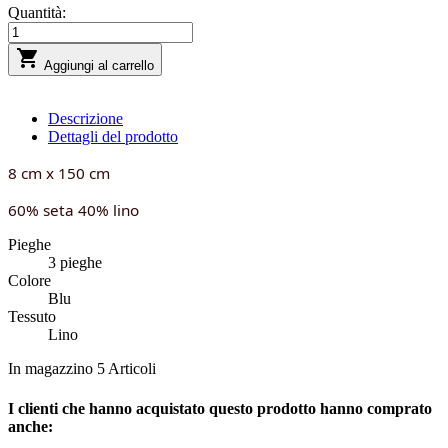
Quantità:

Aggiungi al carrello
Descrizione
Dettagli del prodotto
8 cm x 150 cm
6
0% seta 40% lino
Pieghe
3 pieghe
Colore
Blu
Tessuto
Lino
In magazzino
5 Articoli
I clienti che hanno acquistato questo prodotto hanno comprato
anche: