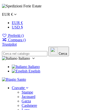
EUR €
EUR €
USD $
Preferiti (
)
Compara (
)
Trustpilot
Cerca
Italiano
Italiano
English
Cravatte
Stampe
Jacquard
Garza
Cashmere
Lane