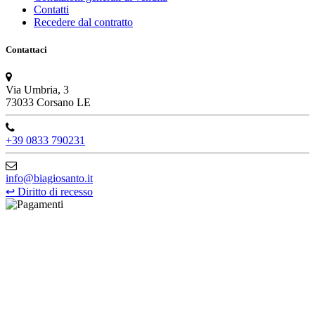
Contatti
Recedere dal contratto
Contattaci
Via Umbria, 3
73033 Corsano LE
+39 0833 790231
info@biagiosanto.it
↩
Diritto di recesso
©Biagio Santo 2021
CRAVATTIFICIO ALBA S.R.L., Via Umbria, 3 - 73033 Corsano
(LE), Camera di Commercio di Lecce, P.IVA: 03873700755, REA:
LE – 251986, Capitale Sociale Versato: € 100.000,00 - Telefono:
+39 0833 790231, Email: info@biagiosanto.it
Privacy Policy
-
Cookie Policy
-
Termini di Vendita
-
Aggiorna le