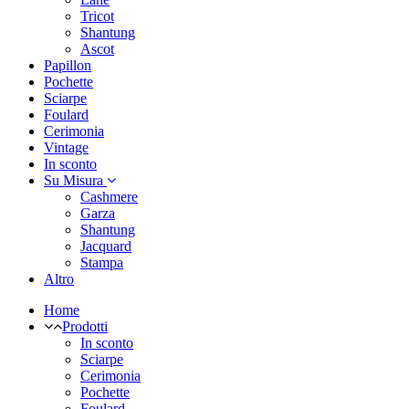
Tricot
Shantung
Ascot
Papillon
Pochette
Sciarpe
Foulard
Cerimonia
Vintage
In sconto
Su Misura
Cashmere
Garza
Shantung
Jacquard
Stampa
Altro
Home
Prodotti
In sconto
Sciarpe
Cerimonia
Pochette
Foulard