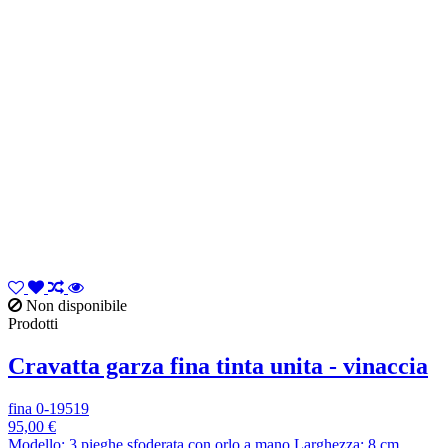
Non disponibile
Prodotti
Cravatta garza fina tinta unita - vinaccia
fina 0-19519
95,00 €
Modello: 3 pieghe sfoderata con orlo a mano Larghezza: 8 cm