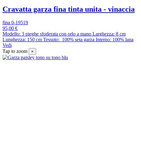
Cravatta garza fina tinta unita - vinaccia
fina 0-19519
95,00 €
Modello: 3 pieghe sfoderata con orlo a mano Larghezza: 8 cm
Lunghezza: 150 cm Tessuto: 100% seta garza Interno: 100% lana
Vedi
Tap to zoom
×