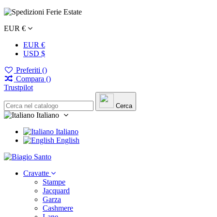
EUR €
EUR €
USD $
Preferiti (
)
Compara (
)
Trustpilot
Cerca
Italiano
Italiano
English
Cravatte
Stampe
Jacquard
Garza
Cashmere
Lane