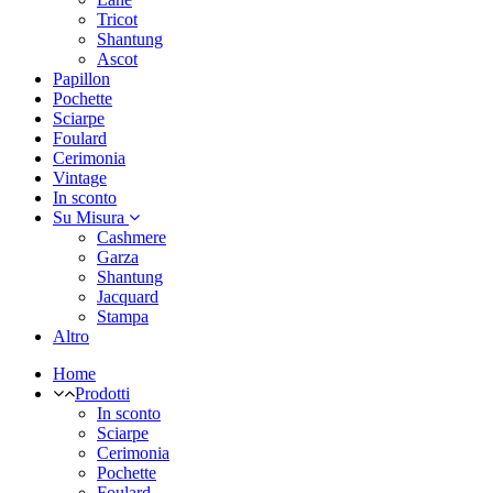
Tricot
Shantung
Ascot
Papillon
Pochette
Sciarpe
Foulard
Cerimonia
Vintage
In sconto
Su Misura
Cashmere
Garza
Shantung
Jacquard
Stampa
Altro
Home
Prodotti
In sconto
Sciarpe
Cerimonia
Pochette
Foulard