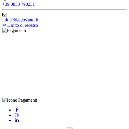
+39 0833 790231
info@biagiosanto.it
↩
Diritto di recesso
©Biagio Santo 2021
CRAVATTIFICIO ALBA S.R.L., Via Umbria, 3 - 73033 Corsano
(LE), Camera di Commercio di Lecce, P.IVA: 03873700755, REA:
LE – 251986, Capitale Sociale Versato: € 100.000,00 - Telefono:
+39 0833 790231, Email: info@biagiosanto.it
Privacy Policy
-
Cookie Policy
-
Termini di Vendita
-
Aggiorna le
preferenze sui cookie
powered by
Envision