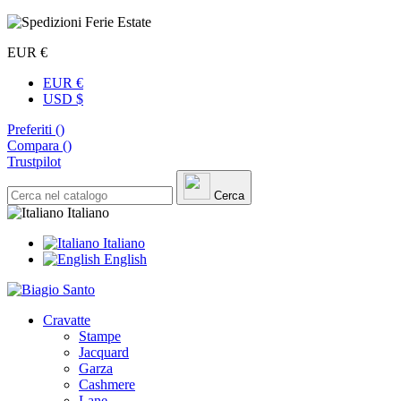
EUR €
EUR €
USD $
Preferiti (
)
Compara (
)
Trustpilot
Cerca
Italiano
Italiano
English
Cravatte
Stampe
Jacquard
Garza
Cashmere
Lane