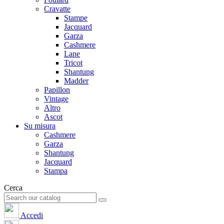
Cravatte
Stampe
Jacquard
Garza
Cashmere
Lane
Tricot
Shantung
Madder
Papillon
Vintage
Altro
Ascot
Su misura
Cashmere
Garza
Shantung
Jacquard
Stampa
Cerca
Accedi