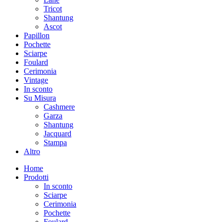
Tricot
Shantung
Ascot
Papillon
Pochette
Sciarpe
Foulard
Cerimonia
Vintage
In sconto
Su Misura
Cashmere
Garza
Shantung
Jacquard
Stampa
Altro
Home
Prodotti
In sconto
Sciarpe
Cerimonia
Pochette
Foulard