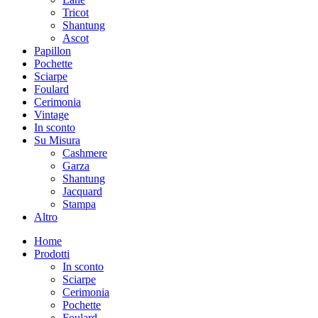
Tricot
Shantung
Ascot
Papillon
Pochette
Sciarpe
Foulard
Cerimonia
Vintage
In sconto
Su Misura
Cashmere
Garza
Shantung
Jacquard
Stampa
Altro
Home
Prodotti
In sconto
Sciarpe
Cerimonia
Pochette
Foulard