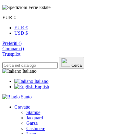
EUR €
EUR €
USD $
Preferiti (
)
Compara (
)
Trustpilot
Cerca
Italiano
Italiano
English
Cravatte
Stampe
Jacquard
Garza
Cashmere
Lane