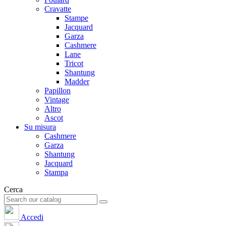
Cravatte
Stampe
Jacquard
Garza
Cashmere
Lane
Tricot
Shantung
Madder
Papillon
Vintage
Altro
Ascot
Su misura
Cashmere
Garza
Shantung
Jacquard
Stampa
Cerca
Accedi