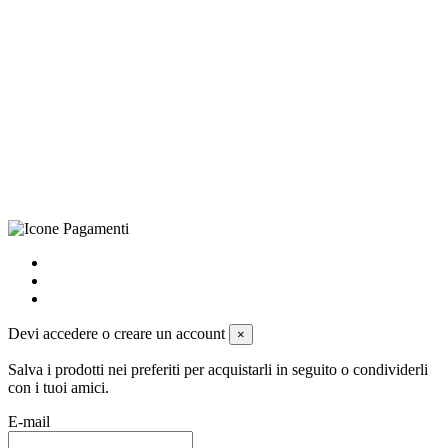
©Biagio Santo 2021
CRAVATTIFICIO ALBA S.R.L., Via Umbria, 3 - 73033 Corsano
(LE), Camera di Commercio di Lecce, P.IVA: 03873700755, REA:
LE – 251986, Capitale Sociale Versato: € 100.000,00 - Telefono:
+39 0833 790231, Email: info@biagiosanto.it
Privacy Policy
-
Cookie Policy
-
Termini di Vendita
-
Aggiorna le
preferenze sui cookie
powered by
Envision
Devi accedere o creare un account
×
Salva i prodotti nei preferiti per acquistarli in seguito o condividerli
con i tuoi amici.
E-mail