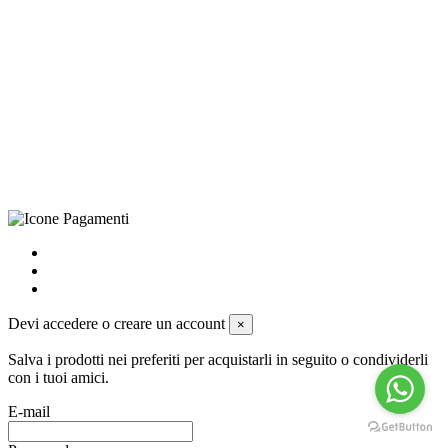
©Biagio Santo 2021
CRAVATTIFICIO ALBA S.R.L., Via Umbria, 3 - 73033 Corsano
(LE), Camera di Commercio di Lecce, P.IVA: 03873700755, REA:
LE – 251986, Capitale Sociale Versato: € 100.000,00 - Telefono:
+39 0833 790231, Email: info@biagiosanto.it
Privacy Policy
-
Cookie Policy
-
Termini di Vendita
-
Aggiorna le
preferenze sui cookie
powered by
Envision
Devi accedere o creare un account
×
Salva i prodotti nei preferiti per acquistarli in seguito o condividerli
con i tuoi amici.
E-mail