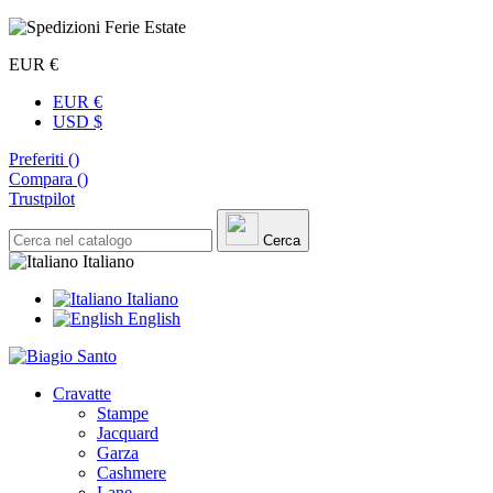
EUR €
EUR €
USD $
Preferiti (
)
Compara (
)
Trustpilot
Cerca
Italiano
Italiano
English
Cravatte
Stampe
Jacquard
Garza
Cashmere
Lane