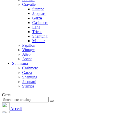
Cravatte
Stampe
Jacquard
Garza
Cashmere
Lane
Tricot
Shantung
Madder
Papillon
Vintage
Altro
Ascot
Su misura
Cashmere
Garza
Shantung
Jacquard
Stampa
Cerca
Accedi