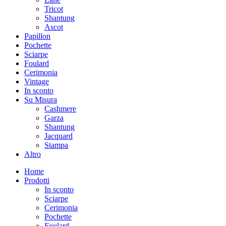
Tricot
Shantung
Ascot
Papillon
Pochette
Sciarpe
Foulard
Cerimonia
Vintage
In sconto
Su Misura
Cashmere
Garza
Shantung
Jacquard
Stampa
Altro
Home
Prodotti
In sconto
Sciarpe
Cerimonia
Pochette
Foulard