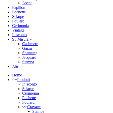
Ascot
Papillon
Pochette
Sciarpe
Foulard
Cerimonia
Vintage
In sconto
Su Misura
Cashmere
Garza
Shantung
Jacquard
Stampa
Altro
Home
Prodotti
In sconto
Sciarpe
Cerimonia
Pochette
Foulard
Cravatte
Stampe