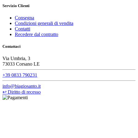
Servizio Clienti
Consegna
Condizioni generali di vendita
Contatti
Recedere dal contratto
Contattaci
Via Umbria, 3
73033 Corsano LE
+39 0833 790231
info@biagiosanto.it
↩
Diritto di recesso
©Biagio Santo 2021
CRAVATTIFICIO ALBA S.R.L., Via Umbria, 3 - 73033 Corsano
(LE), Camera di Commercio di Lecce, P.IVA: 03873700755, REA:
LE – 251986, Capitale Sociale Versato: € 100.000,00 - Telefono:
+39 0833 790231, Email: info@biagiosanto.it