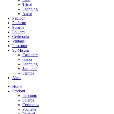
Tricot
Shantung
Ascot
Papillon
Pochette
Sciarpe
Foulard
Cerimonia
Vintage
In sconto
Su Misura
Cashmere
Garza
Shantung
Jacquard
Stampa
Altro
Home
Prodotti
In sconto
Sciarpe
Cerimonia
Pochette
Foulard