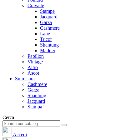
Cravatte
Stampe
Jacquard
Garza
Cashmere
Lane
Tricot
Shantung
Madder
Papillon
Vintage
Altro
Ascot
Su misura
Cashmere
Garza
Shantung
Jacquard
Stampa
Cerca
Accedi