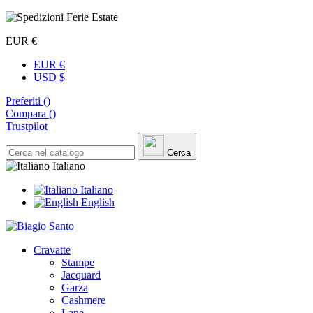
EUR €
EUR €
USD $
Preferiti (
)
Compara (
)
Trustpilot
Cerca
Italiano
Italiano
English
Cravatte
Stampe
Jacquard
Garza
Cashmere
Lane