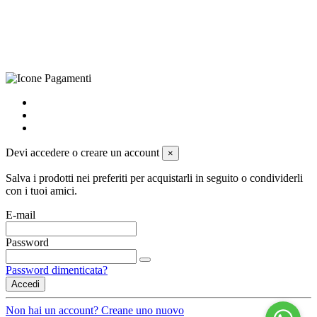
Privacy Policy
-
Cookie Policy
-
Termini di Vendita
-
Aggiorna le
preferenze sui cookie
powered by
Envision
Devi accedere o creare un account
×
Salva i prodotti nei preferiti per acquistarli in seguito o condividerli
con i tuoi amici.
E-mail
Password
Password dimenticata?
Accedi
Non hai un account? Creane uno nuovo