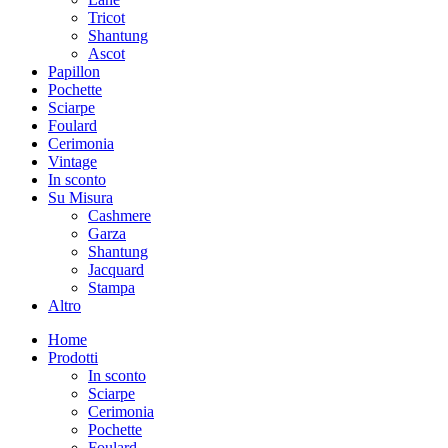
Tricot
Shantung
Ascot
Papillon
Pochette
Sciarpe
Foulard
Cerimonia
Vintage
In sconto
Su Misura
Cashmere
Garza
Shantung
Jacquard
Stampa
Altro
Home
Prodotti
In sconto
Sciarpe
Cerimonia
Pochette
Foulard