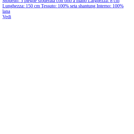
Modello: 3 pieghe sfoderata con orlo a mano Larghezza: 8 cm
Lunghezza: 150 cm Tessuto: 100% seta shantung Interno: 100%
lana
Vedi