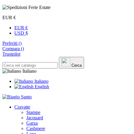
EUR €
EUR €
USD $
Preferiti (
)
Compara (
)
Trustpilot
Cerca
Italiano
Italiano
English
Cravatte
Stampe
Jacquard
Garza
Cashmere
Lane