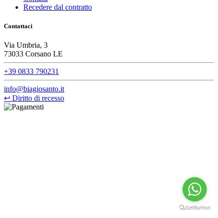
Recedere dal contratto
Contattaci
Via Umbria, 3
73033 Corsano LE
+39 0833 790231
info@biagiosanto.it
↩
Diritto di recesso
©Biagio Santo 2021
CRAVATTIFICIO ALBA S.R.L., Via Umbria, 3 - 73033 Corsano
(LE), Camera di Commercio di Lecce, P.IVA: 03873700755, REA:
LE – 251986, Capitale Sociale Versato: € 100.000,00 - Telefono:
+39 0833 790231, Email: info@biagiosanto.it
Privacy Policy
-
Cookie Policy
-
Termini di Vendita
-
Aggiorna le
preferenze sui cookie
powered by
Envision