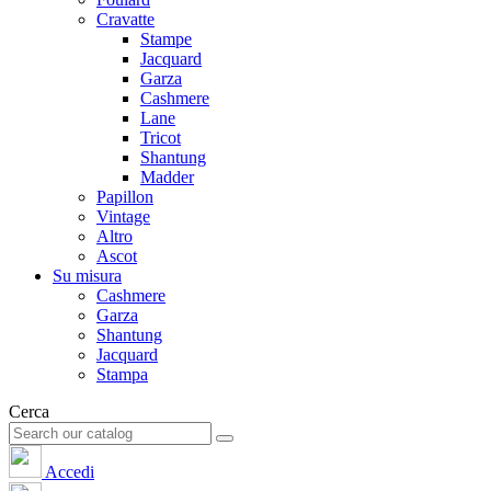
Cravatte
Stampe
Jacquard
Garza
Cashmere
Lane
Tricot
Shantung
Madder
Papillon
Vintage
Altro
Ascot
Su misura
Cashmere
Garza
Shantung
Jacquard
Stampa
Cerca
Accedi