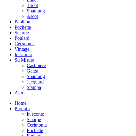
Tricot
Shantung
Ascot
Papillon
Pochette
Sciarpe
Foulard
Cerimonia
Vintage
In sconto
Su Misura
Cashmere
Garza
Shantung
Jacquard
Stampa
Altro
Home
Prodotti
In sconto
Sciarpe
Cerimonia
Pochette
Foulard