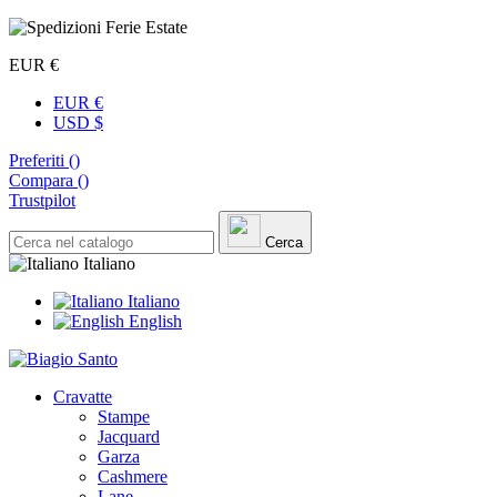
EUR €
EUR €
USD $
Preferiti (
)
Compara (
)
Trustpilot
Cerca
Italiano
Italiano
English
Cravatte
Stampe
Jacquard
Garza
Cashmere
Lane