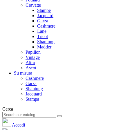
Cravatte
Stampe
Jacquard
Garza
Cashmere
Lane
Tricot
Shantung
Madder
Papillon
Vintage
Altro
Ascot
Su misura
Cashmere
Garza
Shantung
Jacquard
Stampa
Cerca
Accedi