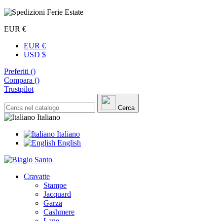
EUR €
EUR €
USD $
Preferiti (
)
Compara (
)
Trustpilot
Cerca
Italiano
Italiano
English
Cravatte
Stampe
Jacquard
Garza
Cashmere
Lane