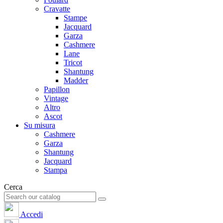
Cravatte
Stampe
Jacquard
Garza
Cashmere
Lane
Tricot
Shantung
Madder
Papillon
Vintage
Altro
Ascot
Su misura
Cashmere
Garza
Shantung
Jacquard
Stampa
Cerca
Accedi