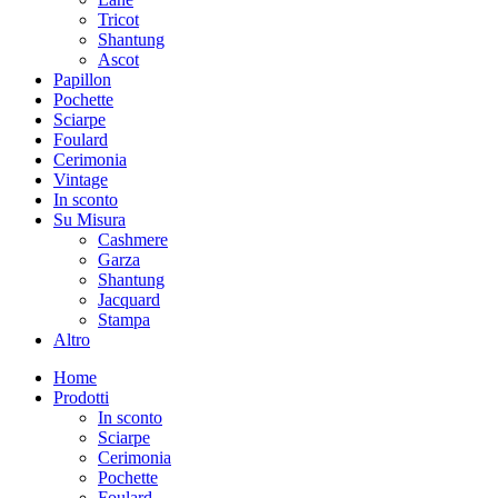
Tricot
Shantung
Ascot
Papillon
Pochette
Sciarpe
Foulard
Cerimonia
Vintage
In sconto
Su Misura
Cashmere
Garza
Shantung
Jacquard
Stampa
Altro
Home
Prodotti
In sconto
Sciarpe
Cerimonia
Pochette
Foulard