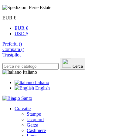
EUR €
EUR €
USD $
Preferiti (
)
Compara (
)
Trustpilot
Cerca
Italiano
Italiano
English
Cravatte
Stampe
Jacquard
Garza
Cashmere
Lane