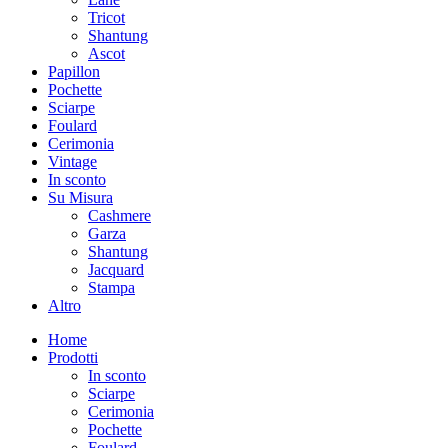
Tricot
Shantung
Ascot
Papillon
Pochette
Sciarpe
Foulard
Cerimonia
Vintage
In sconto
Su Misura
Cashmere
Garza
Shantung
Jacquard
Stampa
Altro
Home
Prodotti
In sconto
Sciarpe
Cerimonia
Pochette
Foulard