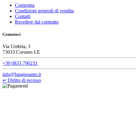
Consegna
Condizioni generali di vendita
Contatti
Recedere dal contratto
Contattaci
Via Umbria, 3
73033 Corsano LE
+39 0833 790231
info@biagiosanto.it
↩
Diritto di recesso
©Biagio Santo 2021
CRAVATTIFICIO ALBA S.R.L., Via Umbria, 3 - 73033 Corsano
(LE), Camera di Commercio di Lecce, P.IVA: 03873700755, REA:
LE – 251986, Capitale Sociale Versato: € 100.000,00 - Telefono:
+39 0833 790231, Email: info@biagiosanto.it
Privacy Policy
-
Cookie Policy
-
Termini di Vendita
-
Aggiorna le