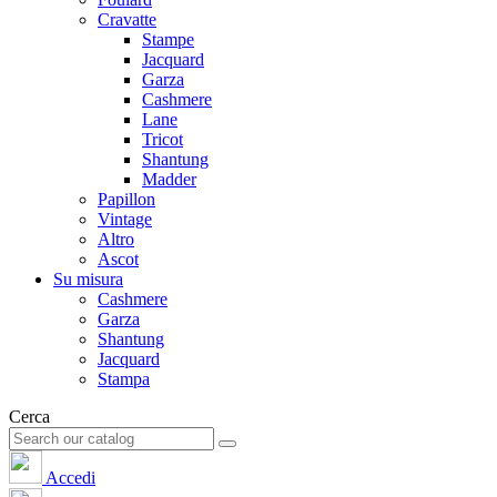
Cravatte
Stampe
Jacquard
Garza
Cashmere
Lane
Tricot
Shantung
Madder
Papillon
Vintage
Altro
Ascot
Su misura
Cashmere
Garza
Shantung
Jacquard
Stampa
Cerca
Accedi