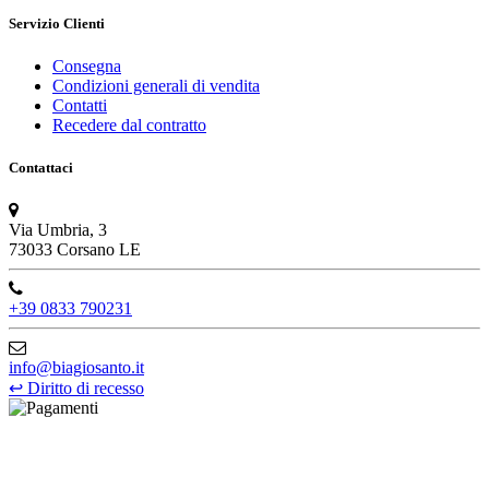
Servizio Clienti
Consegna
Condizioni generali di vendita
Contatti
Recedere dal contratto
Contattaci
Via Umbria, 3
73033 Corsano LE
+39 0833 790231
info@biagiosanto.it
↩
Diritto di recesso
©Biagio Santo 2021
CRAVATTIFICIO ALBA S.R.L., Via Umbria, 3 - 73033 Corsano