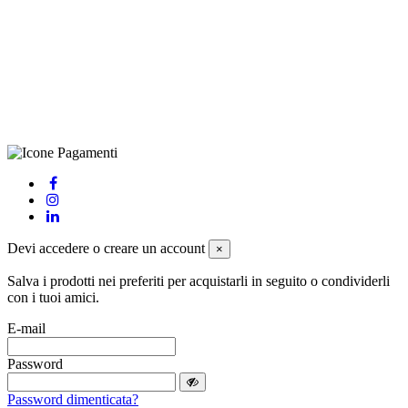
(LE), Camera di Commercio di Lecce, P.IVA: 03873700755, REA:
LE – 251986, Capitale Sociale Versato: € 100.000,00 - Telefono:
+39 0833 790231, Email: info@biagiosanto.it
Privacy Policy
-
Cookie Policy
-
Termini di Vendita
-
Aggiorna le
preferenze sui cookie
powered by
Envision
Devi accedere o creare un account
×
Salva i prodotti nei preferiti per acquistarli in seguito o condividerli
con i tuoi amici.
E-mail
Password
Password dimenticata?