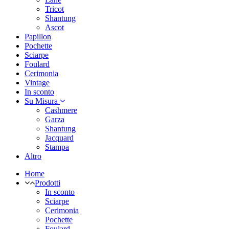
Tricot
Shantung
Ascot
Papillon
Pochette
Sciarpe
Foulard
Cerimonia
Vintage
In sconto
Su Misura
Cashmere
Garza
Shantung
Jacquard
Stampa
Altro
Home
Prodotti
In sconto
Sciarpe
Cerimonia
Pochette
Foulard