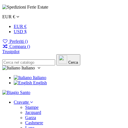
EUR €
EUR €
USD $
Preferiti (
)
Compara (
)
Trustpilot
Cerca
Italiano
Italiano
English
Cravatte
Stampe
Jacquard
Garza
Cashmere
Lane