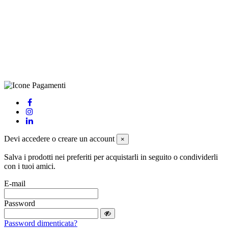
(LE), Camera di Commercio di Lecce, P.IVA: 03873700755, REA:
LE – 251986, Capitale Sociale Versato: € 100.000,00 - Telefono:
+39 0833 790231, Email: info@biagiosanto.it
Privacy Policy
-
Cookie Policy
-
Termini di Vendita
-
Aggiorna le
preferenze sui cookie
powered by
Envision
Devi accedere o creare un account
×
Salva i prodotti nei preferiti per acquistarli in seguito o condividerli
con i tuoi amici.
E-mail
Password
Password dimenticata?