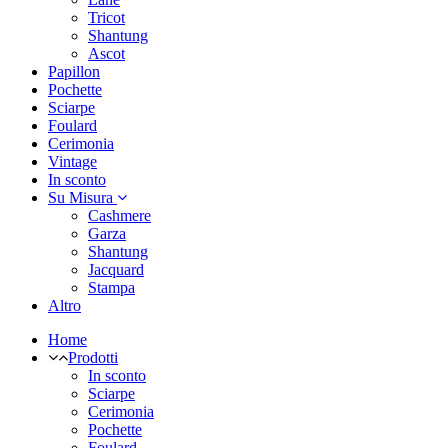
Tricot
Shantung
Ascot
Papillon
Pochette
Sciarpe
Foulard
Cerimonia
Vintage
In sconto
Su Misura
Cashmere
Garza
Shantung
Jacquard
Stampa
Altro
Home
Prodotti
In sconto
Sciarpe
Cerimonia
Pochette
Foulard