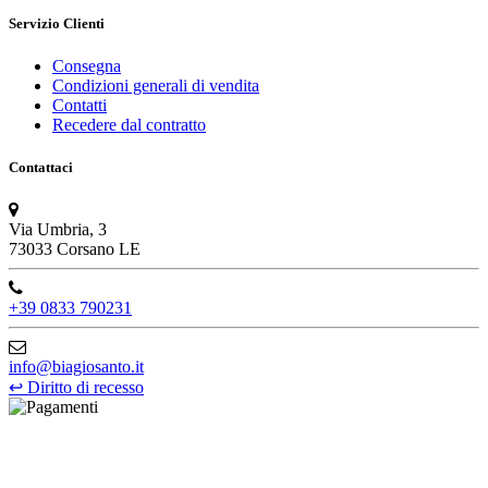
Servizio Clienti
Consegna
Condizioni generali di vendita
Contatti
Recedere dal contratto
Contattaci
Via Umbria, 3
73033 Corsano LE
+39 0833 790231
info@biagiosanto.it
↩
Diritto di recesso
©Biagio Santo 2021
CRAVATTIFICIO ALBA S.R.L., Via Umbria, 3 - 73033 Corsano