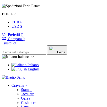
EUR €
EUR €
USD $
Preferiti (
)
Compara (
)
Trustpilot
Cerca
Italiano
Italiano
English
Cravatte
Stampe
Jacquard
Garza
Cashmere
Lane