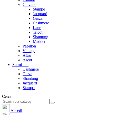
Cravatte
Stampe
Jacquard
Garza
Cashmere
Lane
Tricot
Shantung
Madder
Papillon
Vintage
Altro
Ascot
Su misura
Cashmere
Garza
Shantung
Jacquard
Stampa
Cerca
Accedi