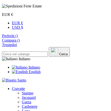
EUR €
EUR €
USD $
Preferiti (
)
Compara (
)
Trustpilot
Cerca
Italiano
Italiano
English
Cravatte
Stampe
Jacquard
Garza
Cashmere
Lane