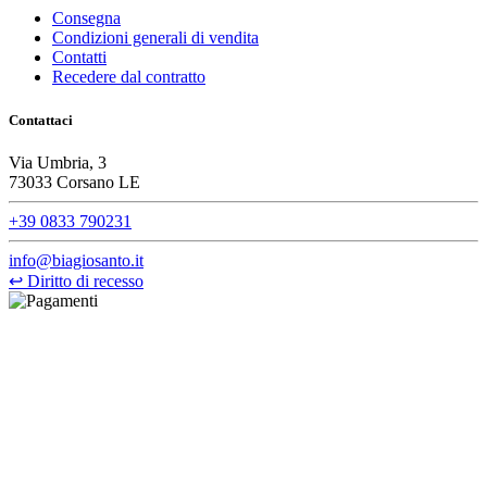
Consegna
Condizioni generali di vendita
Contatti
Recedere dal contratto
Contattaci
Via Umbria, 3
73033 Corsano LE
+39 0833 790231
info@biagiosanto.it
↩
Diritto di recesso
©Biagio Santo 2021
CRAVATTIFICIO ALBA S.R.L., Via Umbria, 3 - 73033 Corsano
(LE), Camera di Commercio di Lecce, P.IVA: 03873700755, REA:
LE – 251986, Capitale Sociale Versato: € 100.000,00 - Telefono:
+39 0833 790231, Email: info@biagiosanto.it
Privacy Policy
-
Cookie Policy
-
Termini di Vendita
-
Aggiorna le