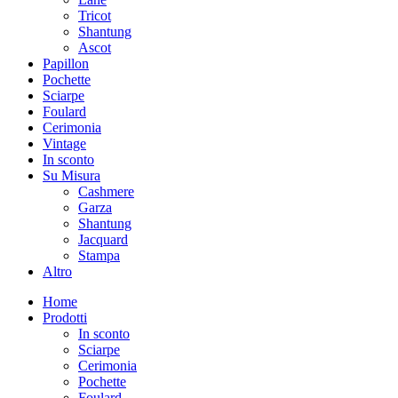
Tricot
Shantung
Ascot
Papillon
Pochette
Sciarpe
Foulard
Cerimonia
Vintage
In sconto
Su Misura
Cashmere
Garza
Shantung
Jacquard
Stampa
Altro
Home
Prodotti
In sconto
Sciarpe
Cerimonia
Pochette
Foulard