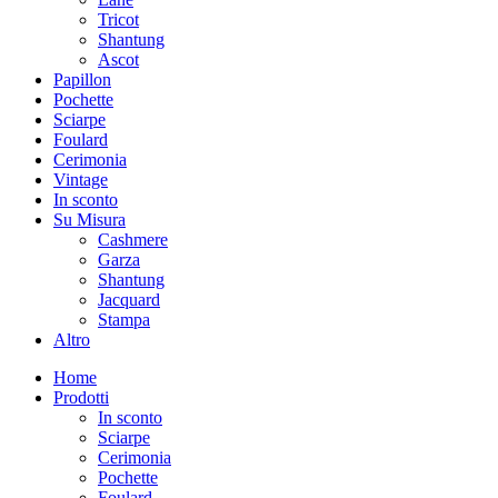
Tricot
Shantung
Ascot
Papillon
Pochette
Sciarpe
Foulard
Cerimonia
Vintage
In sconto
Su Misura
Cashmere
Garza
Shantung
Jacquard
Stampa
Altro
Home
Prodotti
In sconto
Sciarpe
Cerimonia
Pochette
Foulard