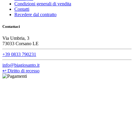
Condizioni generali di vendita
Contatti
Recedere dal contratto
Contattaci
Via Umbria, 3
73033 Corsano LE
+39 0833 790231
info@biagiosanto.it
↩
Diritto di recesso
©Biagio Santo 2021
CRAVATTIFICIO ALBA S.R.L., Via Umbria, 3 - 73033 Corsano
(LE), Camera di Commercio di Lecce, P.IVA: 03873700755, REA:
LE – 251986, Capitale Sociale Versato: € 100.000,00 - Telefono:
+39 0833 790231, Email: info@biagiosanto.it
Privacy Policy
-
Cookie Policy
-
Termini di Vendita
-
Aggiorna le
preferenze sui cookie