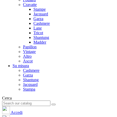
Cravatte
Stampe
Jacquard
Garza
Cashmere
Lane
Tricot
Shantung
Madder
Papillon
Vintage
Altro
Ascot
Su misura
Cashmere
Garza
Shantung
Jacquard
Stampa
Cerca
Accedi