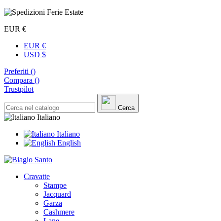
EUR €
EUR €
USD $
Preferiti (
)
Compara (
)
Trustpilot
Cerca
Italiano
Italiano
English
Cravatte
Stampe
Jacquard
Garza
Cashmere
Lane