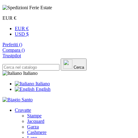
EUR €
EUR €
USD $
Preferiti (
)
Compara (
)
Trustpilot
Cerca
Italiano
Italiano
English
Cravatte
Stampe
Jacquard
Garza
Cashmere
Lane