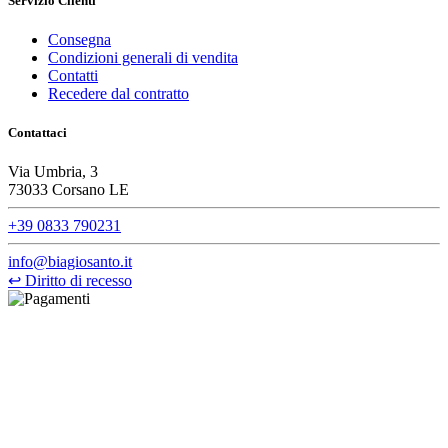
Servizio Clienti
Consegna
Condizioni generali di vendita
Contatti
Recedere dal contratto
Contattaci
Via Umbria, 3
73033 Corsano LE
+39 0833 790231
info@biagiosanto.it
↩
Diritto di recesso
©Biagio Santo 2021
CRAVATTIFICIO ALBA S.R.L., Via Umbria, 3 - 73033 Corsano
(LE), Camera di Commercio di Lecce, P.IVA: 03873700755, REA:
LE – 251986, Capitale Sociale Versato: € 100.000,00 - Telefono:
+39 0833 790231, Email: info@biagiosanto.it