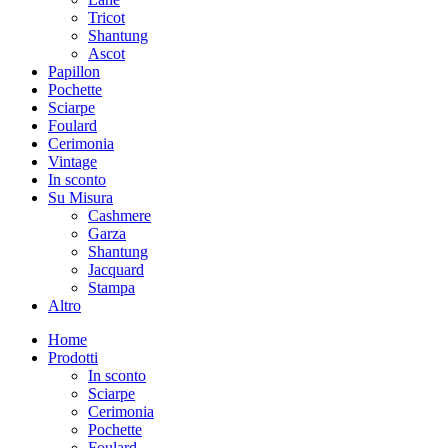
Tricot
Shantung
Ascot
Papillon
Pochette
Sciarpe
Foulard
Cerimonia
Vintage
In sconto
Su Misura
Cashmere
Garza
Shantung
Jacquard
Stampa
Altro
Home
Prodotti
In sconto
Sciarpe
Cerimonia
Pochette
Foulard