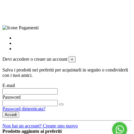
Privacy Policy
-
Cookie Policy
-
Termini di Vendita
-
Aggiorna le
preferenze sui cookie
powered by
Envision
Devi accedere o creare un account
×
Salva i prodotti nei preferiti per acquistarli in seguito o condividerli
con i tuoi amici.
E-mail
Password
Password dimenticata?
Accedi
Non hai un account? Creane uno nuovo
Prodotto aggiunto ai preferiti