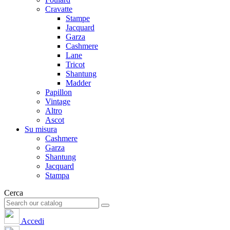
Cravatte
Stampe
Jacquard
Garza
Cashmere
Lane
Tricot
Shantung
Madder
Papillon
Vintage
Altro
Ascot
Su misura
Cashmere
Garza
Shantung
Jacquard
Stampa
Cerca
Accedi