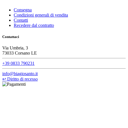
Consegna
Condizioni generali di vendita
Contatti
Recedere dal contratto
Contattaci
Via Umbria, 3
73033 Corsano LE
+39 0833 790231
info@biagiosanto.it
↩
Diritto di recesso
©Biagio Santo 2021
CRAVATTIFICIO ALBA S.R.L., Via Umbria, 3 - 73033 Corsano
(LE), Camera di Commercio di Lecce, P.IVA: 03873700755, REA:
LE – 251986, Capitale Sociale Versato: € 100.000,00 - Telefono:
+39 0833 790231, Email: info@biagiosanto.it