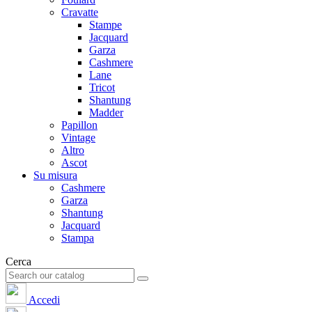
Cravatte
Stampe
Jacquard
Garza
Cashmere
Lane
Tricot
Shantung
Madder
Papillon
Vintage
Altro
Ascot
Su misura
Cashmere
Garza
Shantung
Jacquard
Stampa
Cerca
Accedi