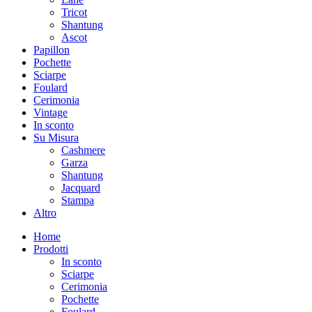
Tricot
Shantung
Ascot
Papillon
Pochette
Sciarpe
Foulard
Cerimonia
Vintage
In sconto
Su Misura
Cashmere
Garza
Shantung
Jacquard
Stampa
Altro
Home
Prodotti
In sconto
Sciarpe
Cerimonia
Pochette
Foulard