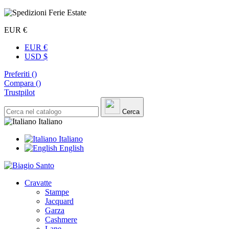
EUR €
EUR €
USD $
Preferiti (
)
Compara (
)
Trustpilot
Cerca
Italiano
Italiano
English
Cravatte
Stampe
Jacquard
Garza
Cashmere
Lane