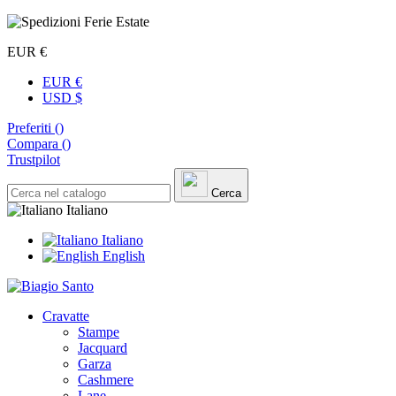
EUR €
EUR €
USD $
Preferiti (
)
Compara (
)
Trustpilot
Cerca
Italiano
Italiano
English
Cravatte
Stampe
Jacquard
Garza
Cashmere
Lane