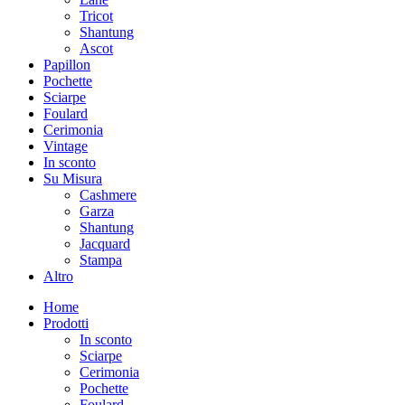
Tricot
Shantung
Ascot
Papillon
Pochette
Sciarpe
Foulard
Cerimonia
Vintage
In sconto
Su Misura
Cashmere
Garza
Shantung
Jacquard
Stampa
Altro
Home
Prodotti
In sconto
Sciarpe
Cerimonia
Pochette
Foulard