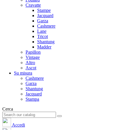
Cravatte
Stampe
Jacquard
Garza
Cashmere
Lane
Tricot
Shantung
Madder
Papillon
Vintage
Altro
Ascot
Su misura
Cashmere
Garza
Shantung
Jacquard
Stampa
Cerca
Accedi