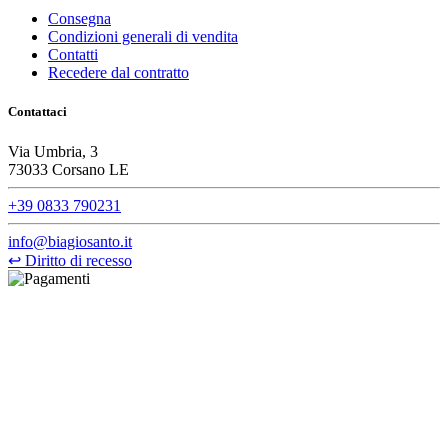
Consegna
Condizioni generali di vendita
Contatti
Recedere dal contratto
Contattaci
Via Umbria, 3
73033 Corsano LE
+39 0833 790231
info@biagiosanto.it
↩
Diritto di recesso
©Biagio Santo 2021
CRAVATTIFICIO ALBA S.R.L., Via Umbria, 3 - 73033 Corsano
(LE), Camera di Commercio di Lecce, P.IVA: 03873700755, REA:
LE – 251986, Capitale Sociale Versato: € 100.000,00 - Telefono:
+39 0833 790231, Email: info@biagiosanto.it
Privacy Policy
-
Cookie Policy
-
Termini di Vendita
-
Aggiorna le